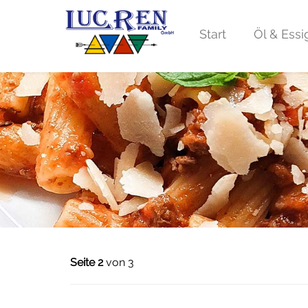
Start
Öl & Essi
Seite 2
von 3