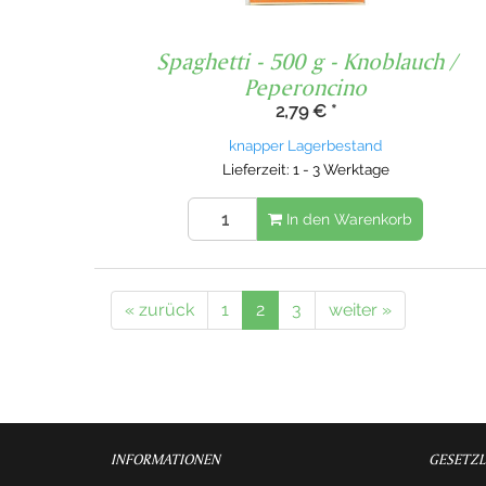
Spaghetti - 500 g - Knoblauch /
Peperoncino
2,79 €
*
knapper Lagerbestand
Lieferzeit: 1 - 3 Werktage
In den Warenkorb
« zurück
1
2
3
weiter »
INFORMATIONEN
GESETZL