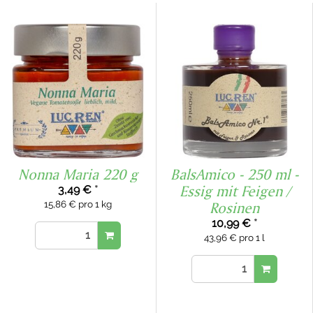
Nonna Maria 220 g
BalsAmico - 250 ml -
Essig mit Feigen /
3,49 €
*
15,86 € pro 1 kg
Rosinen
10,99 €
*
43,96 € pro 1 l