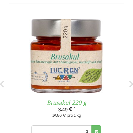
%
Brusakul 220 g
3,49 €
*
15,86 € pro 1 kg