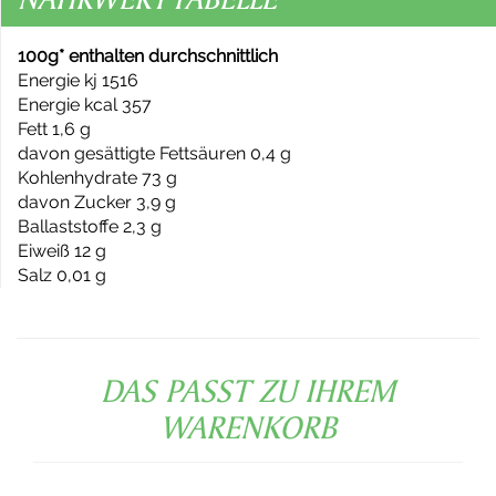
100g* enthalten durchschnittlich
Energie kj 1516
Energie kcal 357
Fett 1,6 g
davon gesättigte Fettsäuren 0,4 g
Kohlenhydrate 73 g
davon Zucker 3,9 g
Ballaststoffe 2,3 g
Eiweiß 12 g
Salz 0,01 g
DAS PASST ZU IHREM
WARENKORB